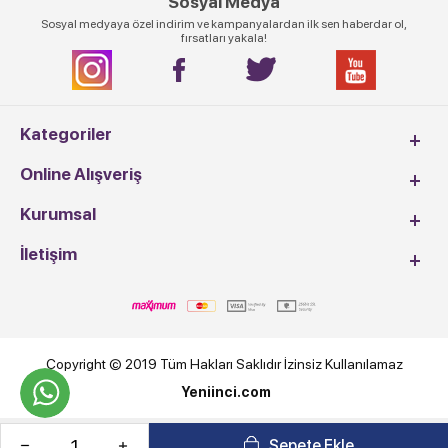
Sosyal Medya
Sosyal medyaya özel indirim ve kampanyalardan ilk sen haberdar ol,
fırsatları yakala!
Kategoriler
Online Alışveriş
Kurumsal
İletişim
Copyright © 2019 Tüm Hakları Saklıdır İzinsiz Kullanılamaz
Yeniinci.com
Sepete Ekle
T
-Soft
E-Ticaret
Sistemleriyle Hazırlanmıştır.