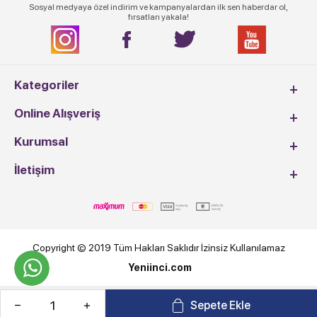
Sosyal medyaya özel indirim ve kampanyalardan ilk sen haberdar ol,
fırsatları yakala!
Kategoriler
Online Alışveriş
Kurumsal
İletişim
Copyright © 2019 Tüm Hakları Saklıdır İzinsiz Kullanılamaz
Yeniinci.com
Sepete Ekle
T
-Soft
E-Ticaret
Sistemleriyle Hazırlanmıştır.