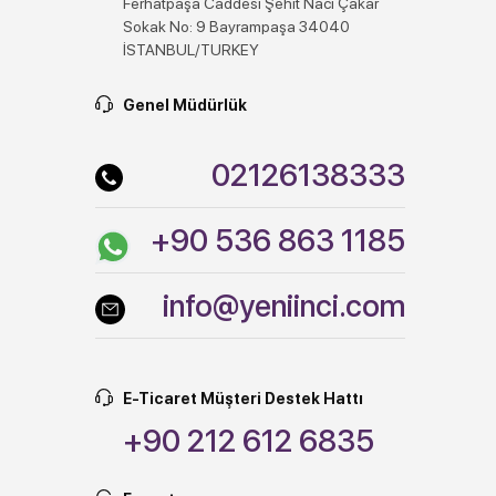
Ferhatpaşa Caddesi Şehit Naci Çakar
Sokak No: 9 Bayrampaşa 34040
İSTANBUL/TURKEY
Genel Müdürlük
02126138333
+90 536 863 1185
info@yeniinci.com
E-Ticaret Müşteri Destek Hattı
+90 212 612 6835