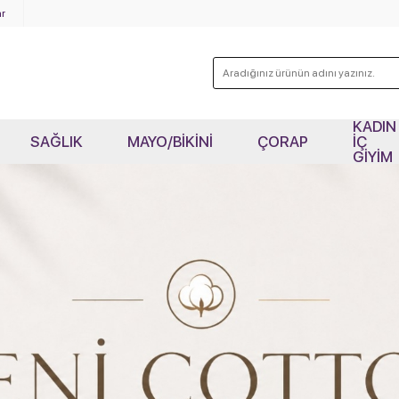
r
KADIN
SAĞLIK
MAYO/BİKİNİ
ÇORAP
İÇ
GİYİM