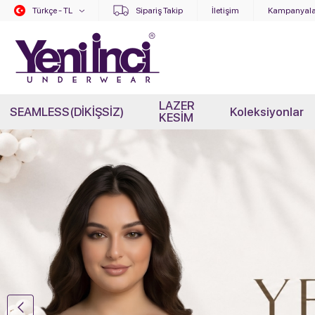
Türkçe - TL
Sipariş Takip
İletişim
Kampanyala
LAZER
SEAMLESS(DİKİŞSİZ)
Koleksiyonlar
KESİM