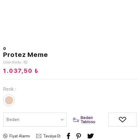
0
Protez Meme
Ürün Kodu : 82
1.037,50
₺
Renk :
Beden
Tablosu
Fiyat Alarmı
Tavsiye Et