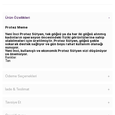
Ürün Özellikleri
Protez Meme
Yeni İnci Protez Sütyen, tek göğsü ya da her iki göğsü alınmış
kadınların operasyon öncesindeki fiziki görüntülerine sahip
olabilmeleri için üretilmiştir. Protez Sütyen, göğsü şekle
sokarak destek sağlıyor ve gün boyu rahat kullanım olanağı
sunuyor.
Yeni İnci, kullanışlı ve ekonomik Protez Sütyen sizi düşünüyor
ve önemsiyor.
Renkler:
Ten
Ödeme Seçenekleri
İade & Teslimat
Tavsiye Et