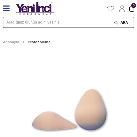
0
ARA
Anasayfa
Protez Meme