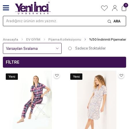
0
ARA
Anasayfa
EV GİYİM
Pijama Kolleksiyonu
%50 İndirimli Pijamalar
Sadece Stoktakiler
FILTRE
Yeni
Yeni