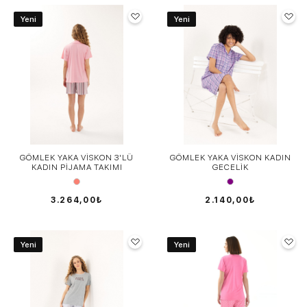
Yeni
Yeni
GÖMLEK YAKA VİSKON 3'LÜ
GÖMLEK YAKA VİSKON KADIN
KADIN PİJAMA TAKIMI
GECELİK
3.264,00₺
2.140,00₺
Yeni
Yeni