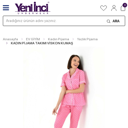
0
ARA
Anasayfa
EV GİYİM
Kadın Pijama
Yazlık Pijama
KADIN PİJAMA TAKIMI VİSKON KUMAŞ