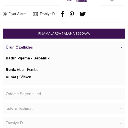
Tablosu
Fiyat Alarmı
Tavsiye Et
PİJAMALARDA 1 ALANA 1 BEDAVA
Ürün Özellikleri
Kadın Pijama - Sabahlık
Renk:
Ekru - Pembe
Kumaş:
Viskon
Ödeme Seçenekleri
İade & Teslimat
Tavsiye Et