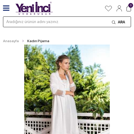
0
ARA
Anasayfa
Kadın Pijama