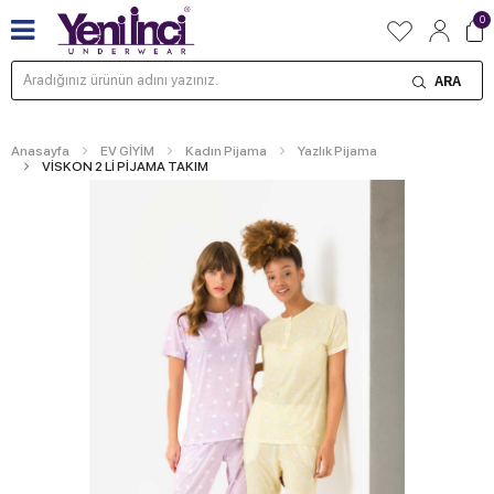
0
ARA
Anasayfa
EV GİYİM
Kadın Pijama
Yazlık Pijama
VİSKON 2 Lİ PİJAMA TAKIM