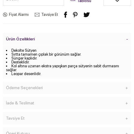
Tablosu
Fiyat Alarmı
Tavsiye Et
Ürün Özellikleri
Dekolte Sütyen
Sırtta tamamen çıplak bir görünüm sağlar.
Sünger kaplıdır.
Desteklidir.
Kol altına uzanan ekstra yapışkan parça sütyenin sabit durmasını
sağlar.
Leopar desenlidir.
Ödeme Seçenekleri
İade & Teslimat
Tavsiye Et
Öneri Kutusu