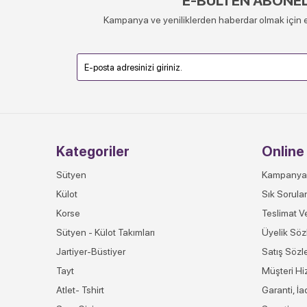
E-BÜLTEN ABONEL
Kampanya ve yeniliklerden haberdar olmak için e
Kategoriler
Online 
Sütyen
Kampanya
Külot
Sık Sorula
Korse
Teslimat V
Sütyen - Külot Takımları
Üyelik Söz
Jartiyer-Büstiyer
Satış Sözl
Tayt
Müşteri Hi
Atlet- Tshirt
Garanti, İ