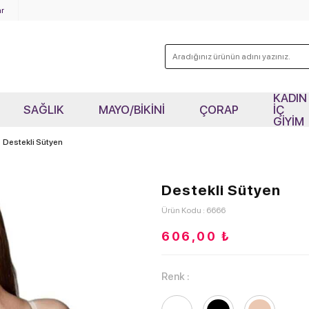
r
KADIN
SAĞLIK
MAYO/BİKİNİ
ÇORAP
İÇ
GİYİM
Destekli Sütyen
Destekli Sütyen
Ürün Kodu : 6666
606,00
₺
Renk :