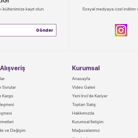
İĞİ
-bültenimize kayıt olun.
Sosyal medyaya özel indirim v
Alışveriş
Kurumsal
lar
Anasayfa
n Sorular
Video Galeri
e Kargo
Yeni İnci'de Kariyer
leşmesi
Toptan Satış
eşmesi
Hakkımızda
zmetleri
Kurumsal İletişim
ade ve Değişim
Mağazalarımız