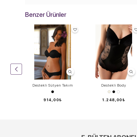
Benzer Ürünler
n Takım
Destekli Sütyen Takım
Destekli Body
0₺
914,00₺
1.248,00₺