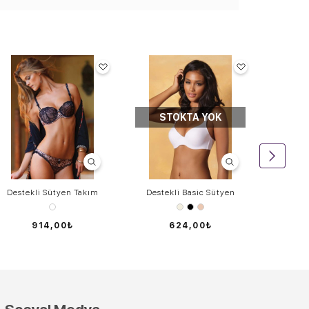
STOKTA YOK
S
Destekli Sütyen Takım
Destekli Basic Sütyen
Balenli D
914,00₺
624,00₺