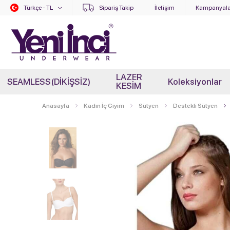
Türkçe - TL
Sipariş Takip
İletişim
Kampanyala
LAZER
SEAMLESS(DİKİŞSİZ)
Koleksiyonlar
KESİM
Anasayfa
Kadın İç Giyim
Sütyen
Destekli Sütyen