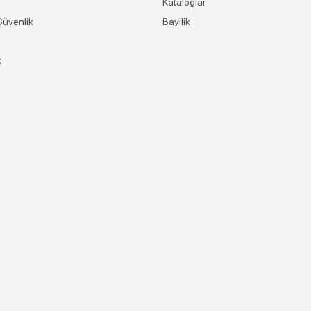
Kataloglar
 Güvenlik
Bayilik
k