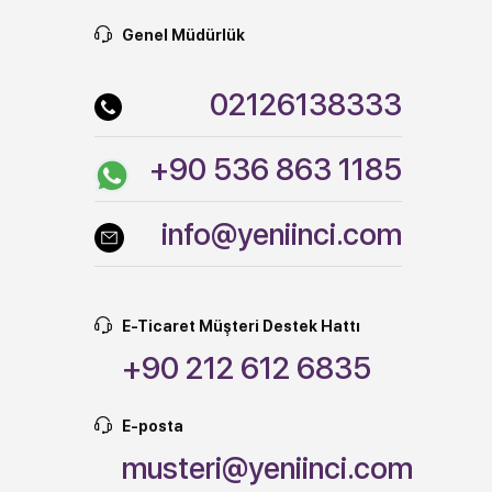
Genel Müdürlük
02126138333
+90 536 863 1185
info@yeniinci.com
E-Ticaret Müşteri Destek Hattı
+90 212 612 6835
E-posta
musteri@yeniinci.com