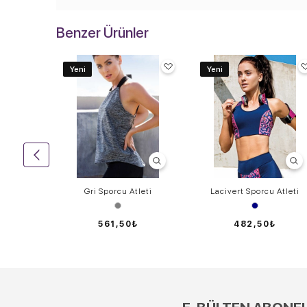
Benzer Ürünler
Yeni
Yeni
aj Top
Gri Sporcu Atleti
Lacivert Sporcu Atleti
₺
561,50₺
482,50₺