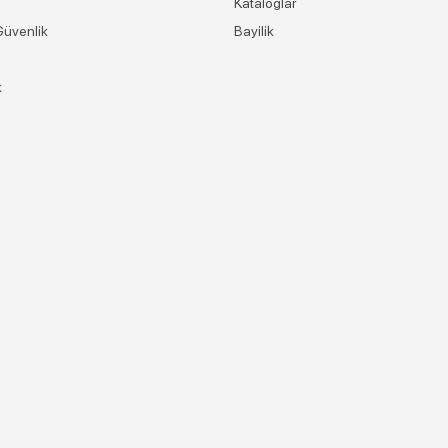
Kataloglar
 Güvenlik
Bayilik
k