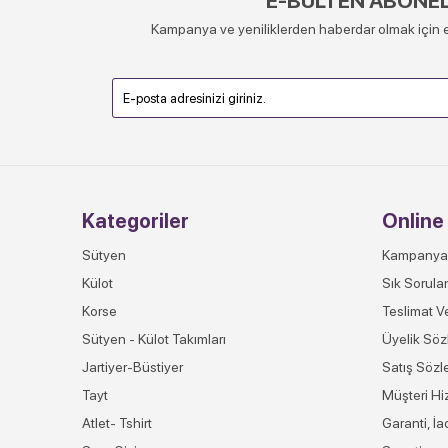
E-BÜLTEN ABONEL
Kampanya ve yeniliklerden haberdar olmak için e
Kategoriler
Online 
Sütyen
Kampanya
Külot
Sık Sorula
Korse
Teslimat V
Sütyen - Külot Takımları
Üyelik Söz
Jartiyer-Büstiyer
Satış Sözl
Tayt
Müşteri Hi
Atlet- Tshirt
Garanti, İ