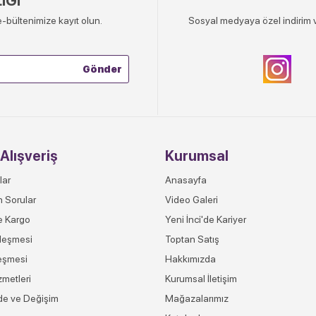
İĞİ
-bültenimize kayıt olun.
Sosyal medyaya özel indirim v
Alışveriş
Kurumsal
lar
Anasayfa
n Sorular
Video Galeri
e Kargo
Yeni İnci'de Kariyer
leşmesi
Toptan Satış
eşmesi
Hakkımızda
zmetleri
Kurumsal İletişim
ade ve Değişim
Mağazalarımız