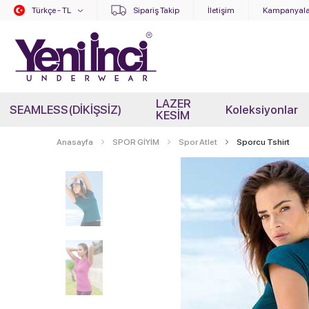
Türkçe - TL
Sipariş Takip
İletişim
Kampanyala
LAZER
SEAMLESS(DİKİŞSİZ)
Koleksiyonlar
KESİM
Anasayfa
SPOR GİYİM
Spor Atlet
Sporcu Tshirt