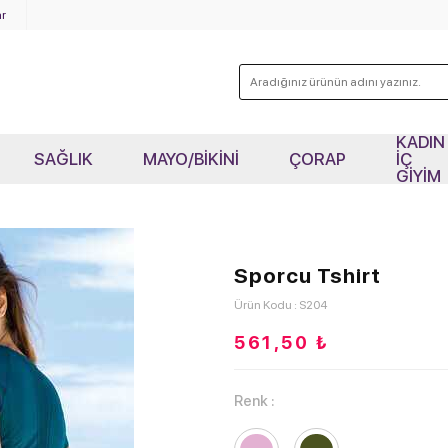
r
KADIN
SAĞLIK
MAYO/BİKİNİ
ÇORAP
İÇ
GİYİM
Sporcu Tshirt
Ürün Kodu : S204
561,50
₺
Renk :