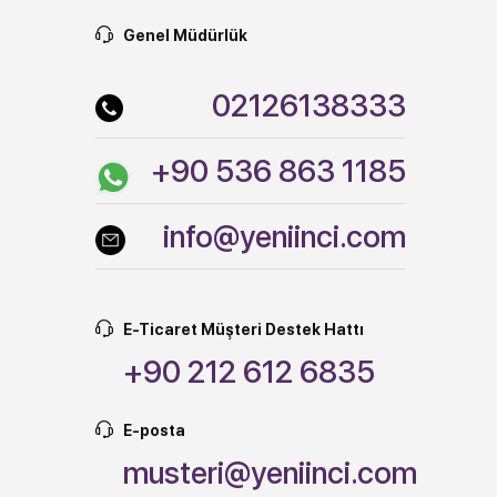
Genel Müdürlük
02126138333
+90 536 863 1185
info@yeniinci.com
E-Ticaret Müşteri Destek Hattı
+90 212 612 6835
E-posta
musteri@yeniinci.com