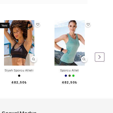
Yeni
Siyah Sporcu Atleti
Sporcu Atlet
S
482,50₺
482,50₺