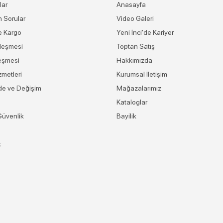
lar
Anasayfa
n Sorular
Video Galeri
e Kargo
Yeni İnci'de Kariyer
leşmesi
Toptan Satış
eşmesi
Hakkımızda
zmetleri
Kurumsal İletişim
ade ve Değişim
Mağazalarımız
Kataloglar
 Güvenlik
Bayilik
k