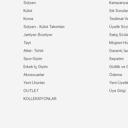
Sütyen
Kampanya
Külot
Sık Sorula
Korse
Teslimat V
Sütyen - Külot Takımları
Üyelik Söz
Jartiyer-Büstiyer
Satış Sözl
Tayt
Müşteri Hi
Atlet- Tshirt
Garanti, İ
Spor Giyim
Sepetim
Erkek İç Giyim
Gizlilik ve
Aksesuarlar
Ödeme
Yeni Ürünler
Yeni Üyeli
OUTLET
Üye Girişi
KOLLEKSİYONLAR