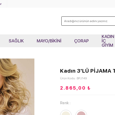
r
KADIN
SAĞLIK
MAYO/BİKİNİ
ÇORAP
İÇ
GİYİM
Kadın 3'LÜ PİJAMA 
Ürün Kodu : BPJ149
2.865,00
₺
Renk :