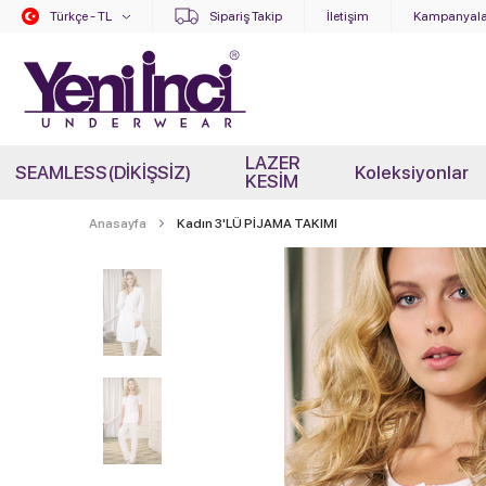
Türkçe - TL
Sipariş Takip
İletişim
Kampanyala
LAZER
SEAMLESS(DİKİŞSİZ)
Koleksiyonlar
KESİM
Anasayfa
Kadın 3'LÜ PİJAMA TAKIMI