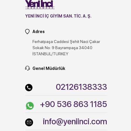
YENİ İNCİ İÇ GİYİM SAN. TİC. A. Ş.
Adres
Ferhatpaşa Caddesi Şehit Naci Çakar
Sokak No: 9 Bayrampaşa 34040
İSTANBUL/TURKEY
Genel Müdürlük
02126138333
+90 536 863 1185
info@yeniinci.com