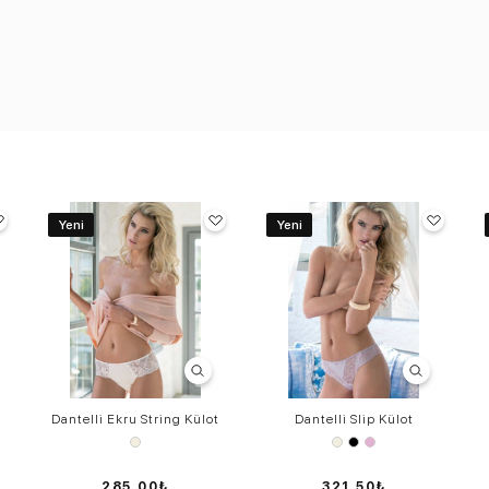
Yeni
Yeni
Dantelli Ekru String Külot
Dantelli Slip Külot
285,00₺
321,50₺