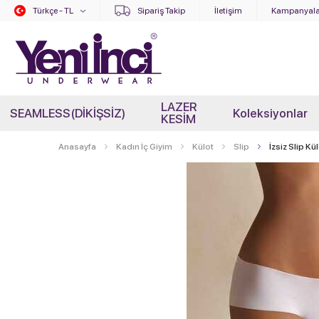
Türkçe - TL
Sipariş Takip
İletişim
Kampanyala
LAZER
SEAMLESS(DİKİŞSİZ)
Koleksiyonlar
KESİM
Anasayfa
Kadın İç Giyim
Külot
Slip
İzsiz Slip Kü