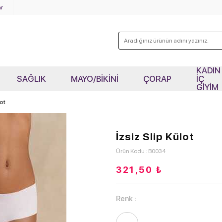
r
KADIN
SAĞLIK
MAYO/BİKİNİ
ÇORAP
İÇ
GİYİM
lot
İzsiz Slip Külot
Ürün Kodu : B0034
321,50
₺
Renk :