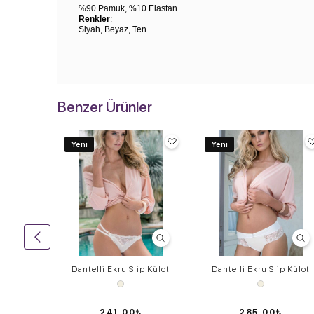
%90 Pamuk, %10 Elastan
Renkler
:
Siyah, Beyaz, Ten
Benzer Ürünler
Yeni
Yeni
 Külot
Dantelli Ekru Slip Külot
Dantelli Ekru Slip Külot
₺
241,00₺
285,00₺