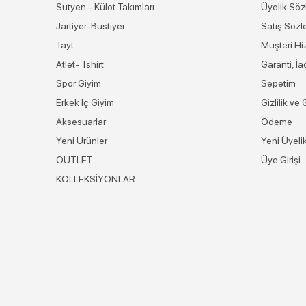
Sütyen - Külot Takımları
Üyelik Söz
Jartiyer-Büstiyer
Satış Sözl
Tayt
Müşteri Hi
Atlet- Tshirt
Garanti, İ
Spor Giyim
Sepetim
Erkek İç Giyim
Gizlilik ve
Aksesuarlar
Ödeme
Yeni Ürünler
Yeni Üyeli
OUTLET
Üye Girişi
KOLLEKSİYONLAR