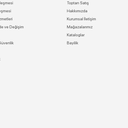
leşmesi
Toptan Satış
eşmesi
Hakkımızda
zmetleri
Kurumsal İletişim
ade ve Değişim
Mağazalarımız
Kataloglar
 Güvenlik
Bayilik
k