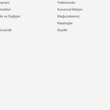
eşmesi
Hakkımızda
zmetleri
Kurumsal İletişim
ade ve Değişim
Mağazalarımız
Kataloglar
 Güvenlik
Bayilik
k