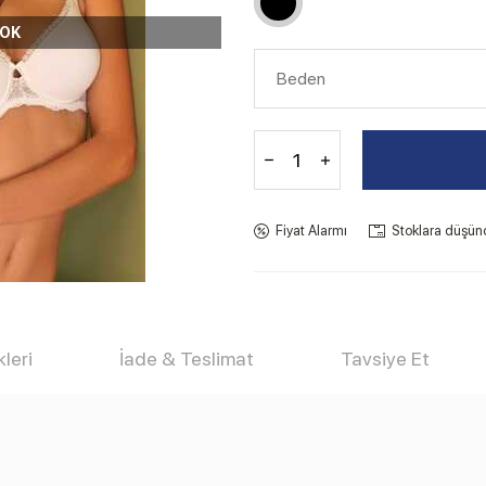
YOK
Fiyat Alarmı
Stoklara düşün
leri
İade & Teslimat
Tavsiye Et