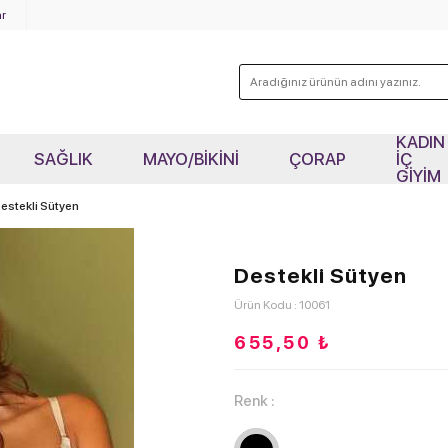
r
KADIN
SAĞLIK
MAYO/BİKİNİ
ÇORAP
İÇ
GİYİM
estekli Sütyen
Destekli Sütyen
Ürün Kodu : 10061
655,50
₺
Renk :