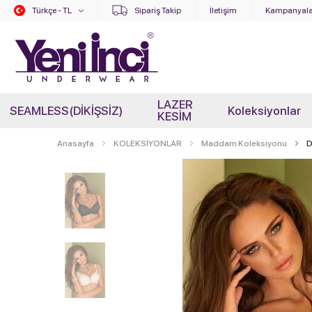
Türkçe - TL
Sipariş Takip
İletişim
Kampanyala
LAZER
SEAMLESS(DİKİŞSİZ)
Koleksiyonlar
KESİM
Anasayfa
KOLEKSİYONLAR
Maddam Koleksiyonu
D