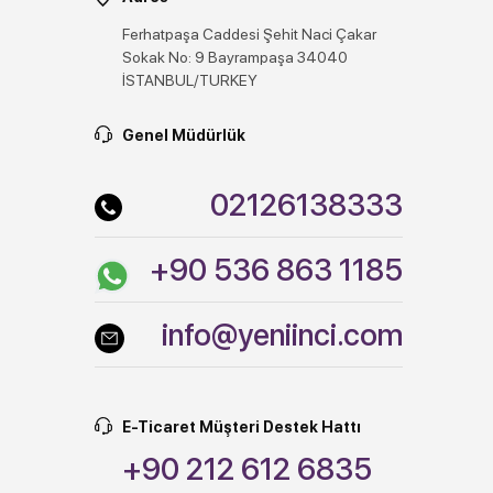
Ferhatpaşa Caddesi Şehit Naci Çakar
Sokak No: 9 Bayrampaşa 34040
İSTANBUL/TURKEY
Genel Müdürlük
02126138333
+90 536 863 1185
info@yeniinci.com
E-Ticaret Müşteri Destek Hattı
+90 212 612 6835