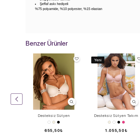
Şeffaf askı hediyeli
​%75 polyamide, %10 polyester, %15 elastan
Benzer Ürünler
Yeni
n Takım
Desteksiz Sütyen
Desteksiz Sütyen Takım
0₺
655,50₺
1.055,50₺