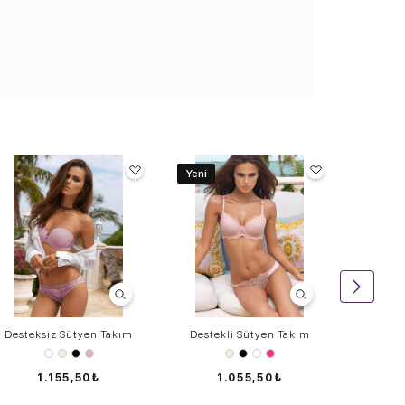
Yeni
Yeni
Desteksiz Sütyen Takım
Destekli Sütyen Takım
Destek
1.155,50₺
1.055,50₺
1