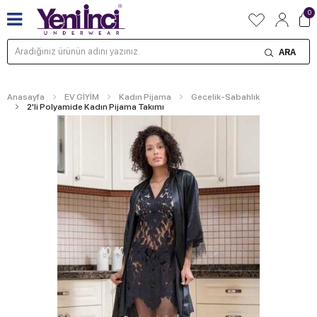
0
ARA
Anasayfa
EV GİYİM
Kadın Pijama
Gecelik-Sabahlık
2'li Polyamide Kadın Pijama Takımı