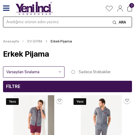
0
ARA
Anasayfa
EV GİYİM
Erkek Pijama
Erkek Pijama
Sadece Stoktakiler
FILTRE
Yeni
Yeni