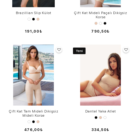
Brazillian Slip Külot
Çift Kat Mideli Paçalı Dikişsiz
Korse
191,00₺
790,50₺
Yeni
Çift Kat Tam Mideli Dikişsiz
Dantel Yaka Atlet
Mideli Korse
476,00₺
334,50₺